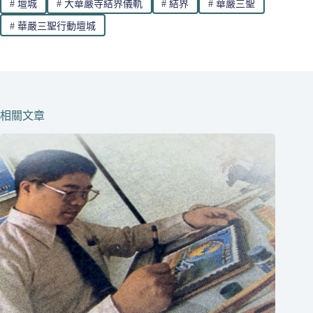
#
壇城
#
大華嚴寺結界儀軌
#
結界
#
華嚴三聖
#
華嚴三聖行動壇城
相關文章