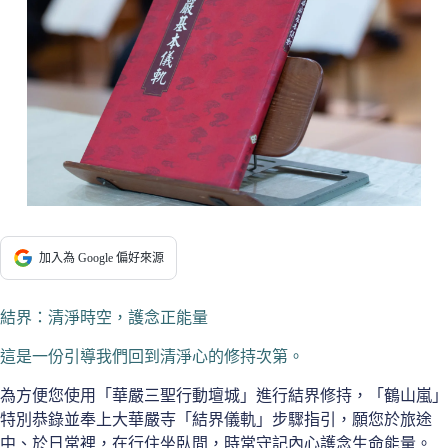
加入為 Google 偏好來源
結界：清淨時空，護念正能量
這是一份引導我們回到清淨心的修持次第。
為方便您使用「華嚴三聖行動壇城」進行結界修持，「鶴山嵐」
特別恭錄並奉上大華嚴寺「結界儀軌」步驟指引，願您於旅途
中、於日常裡，在行住坐臥間，時常守記內心護念生命能量。