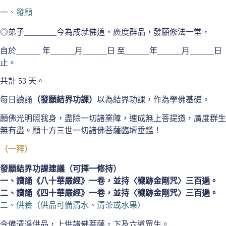
一、發願
◎弟子________今為成就佛道，廣度群品，發願修法一堂，
自於______ 年______月______日 至______年______月______日
止。
共計 53 天。
每日讀誦
（發願結界功課）
以為結界功課，作為學佛基礎。
願佛光明照我身，盡除一切諸業障，速成無上菩提道，廣度群生
無有盡。願十方三世一切諸佛菩薩臨壇垂鑑！
（一拜）
發願結界功課建議（可擇一修持）
一、讀誦《八十華嚴經》一卷，並持〈穢跡金剛咒〉三百遍。
二、讀誦《四十華嚴經》一卷，並持〈穢跡金剛咒〉三百遍。
二、供養（供品可備清水、清茶或水果）
今備清淨供品，上供諸佛菩薩，下及六道眾生。