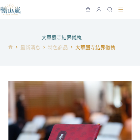
跳
至
購
主
物
要
車
內
大華嚴寺結界儀軌
容
最新消息
特色商品
大華嚴寺結界儀軌
首
頁