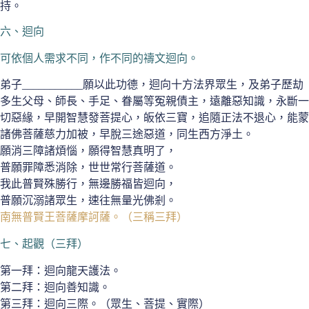
持。
六、迴向
可依個人需求不同，作不同的禱文迴向。
弟子___________願以此功德，迴向十方法界眾生，及弟子歷劫
多生父母、師長、手足、眷屬等冤親債主，遠離惡知識，永斷一
切惡緣，早開智慧發菩提心，皈依三寶，追隨正法不退心，能蒙
諸佛菩薩慈力加被，早脫三途惡道，同生西方淨土。
願消三障諸煩惱，願得智慧真明了，
普願罪障悉消除，世世常行菩薩道。
我此普賢殊勝行，無邊勝福皆迴向，
普願沉溺諸眾生，速往無量光佛剎。
南無普賢王菩薩摩訶薩。（三稱三拜）
七、起觀（三拜）
第一拜：迴向龍天護法。
第二拜：迴向善知識。
第三拜：迴向三際。（眾生、菩提、實際）