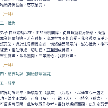
唯願諸佛菩薩，慈哀納受。
（一拜）
三、懺悔
弟子 自無始劫以來，由於無明闇障，從貪瞋癡發身語意，所造
罪業無量無邊。若有體相，盡虛空界不能容受。我今悉以清淨身
語意業，遍於法界極微塵剎一切諸佛菩薩眾前，誠心懺悔，後不
復造，恆住淨戒一切功德，直至圓成佛道。
眾生度盡，念念無間，三業無倦，我懺乃盡。
（一拜）
四、結界功課（開始修法讀誦）
五、靜坐
結界功課完畢，繼續端坐（靜慮）（起觀），以達置心一處之
功。端坐正念時，可參（禪）、可觀（照）、可持名（默念）、
可反省可反聞，此皆以觀作參考。最好以順經而觀，此則定慧等