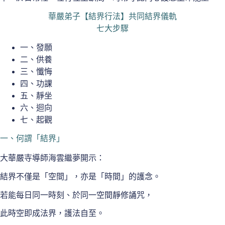
華嚴弟子【結界行法】共同結界儀軌
七大步驟
一、發願
二、供養
三、懺悔
四、功課
五、靜坐
六、迴向
七、起觀
一、何謂「結界」
大華嚴寺導師海雲繼夢開示：
結界不僅是「空間」，亦是「時間」的護念。
若能每日同一時刻、於同一空間靜修誦咒，
此時空即成法界，護法自至。