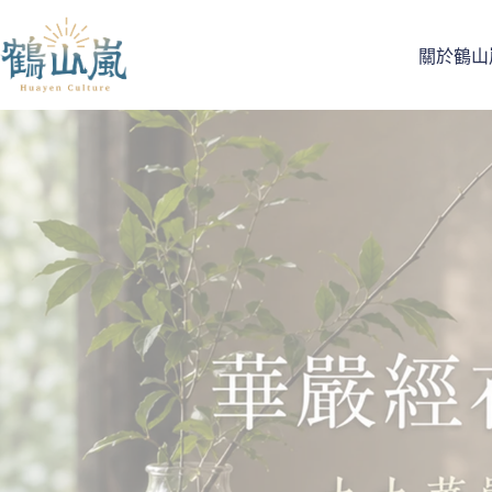
跳
至
關於鶴山
主
要
內
容