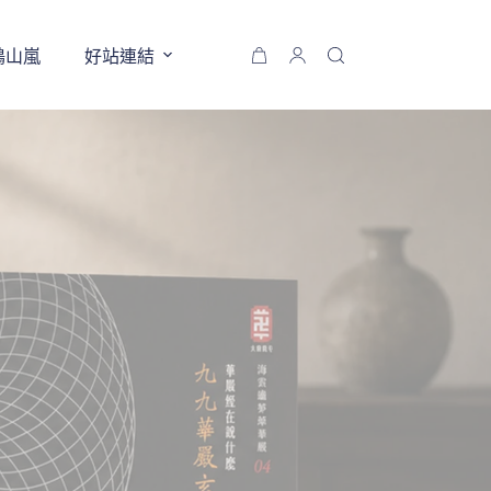
鶴山嵐
好站連結
購
物
車