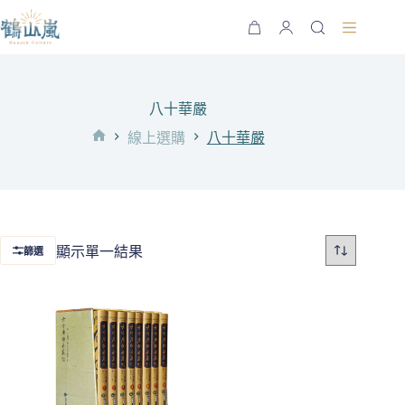
跳
至
購
主
物
要
車
內
八十華嚴
容
線上選購
八十華嚴
首
頁
顯示單一結果
篩選