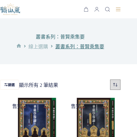
跳
至
購
主
物
要
車
內
叢書系列：普賢乘集要
容
線上選購
叢書系列：普賢乘集要
首
頁
依
顯示所有 2 筆結果
篩選
最
新
售完
售完
項
目
排
序