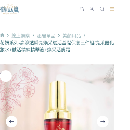
跳
至
購
主
物
要
車
內
線上選購
起居單品
美顏用品
容
首
花妍系列-高滲透瞬亮煥采賦活基礎保養三件組/亮采露化
頁
妝水+賦活精純精華液+煥采活膚霜
熱門