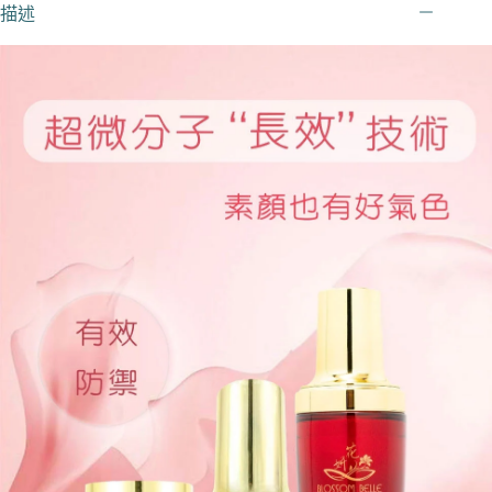
描述
透
瞬
亮
煥
采
賦
活
基
礎
保
養
三
件
組/
亮
采
露
化
妝
水
+賦