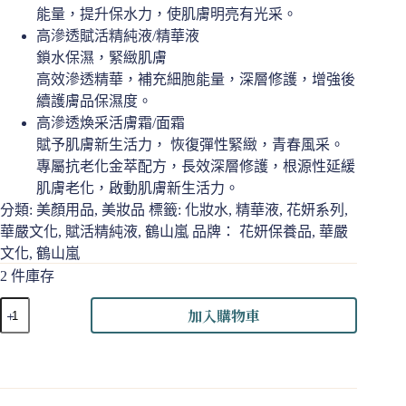
能量，提升保水力，使肌膚明亮有光采。
NT$ 8,040。
NT$ 1,000。
高滲透賦活精純液/精華液
鎖水保濕，緊緻肌膚
高效滲透精華，補充細胞能量，深層修護，增強後
續護膚品保濕度。
高滲透煥采活膚霜/面霜
賦予肌膚新生活力， 恢復彈性緊緻，青春風采。
專屬抗老化金萃配方，長效深層修護，根源性延緩
肌膚老化，啟動肌膚新生活力。
分類:
美顏用品
,
美妝品
標籤:
化妝水
,
精華液
,
花妍系列
,
華嚴文化
,
賦活精純液
,
鶴山嵐
品牌：
花妍保養品
,
華嚴
文化
,
鶴山嵐
2 件庫存
花
加入購物車
妍
系
列-
高
滲