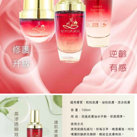
活
精
純
精
華
液
+煥
采
活
膚
霜
數
量