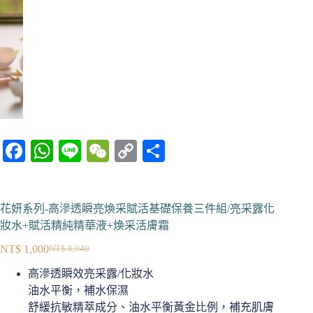
Fa
W
Li
W
C
分
ce
ha
ne
e
op
享
bo
ts
C
y
花妍系列-高滲透瞬亮煥采賦活基礎保養三件組/亮采露化
ok
A
ha
Li
妝水+賦活精純精華液+煥采活膚霜
pp
t
nk
NT$
1,000
NT$
8,040
原
目
高滲透瞬效亮采露/化妝水
始
前
油水平衡，補水保濕
價
價
舒緩抗敏精萃成分、油水平衡黃金比例，補充肌膚
格：
格：