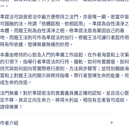
一。
準提法可說是密法中最方便修持之法門，亦是唯一顯、密當中皆
可圓融的法。所謂「依體起相、依相起用」，準提為自性清淨之
本體，而龍王則為自性清淨之相，修準提法是為鞏固自己的基
地，而龍王法則可作為準提法的加行，修龍王法可讓行者起作用
時有所依據，發揮無量無邊的妙用。
本書由修持的心態及入門的準備工作談起，在作者海雲和上次第
的引領下，指導行者準提法的行持、儀軌、如何布置鏡壇、如何
持咒與如何迴向等實際修行原則、方法與步驟等；並特別輯錄海
雲和上對龍王法的開示與修持指導，帶行者發揮生命的能量，完
成生命的改造。
法門無量！對於準提密法的真實義具備正確的認知，並且信心堅
定不移，具足正向生命力，將得大利益，相信有志者皆可成就，
證得佛果！
作者介紹