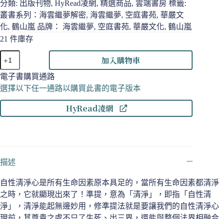
分類:
出版刊物
,
HyRead凌網
,
精選商品
,
雲端書房
標籤:
叢書系列：海雲繼夢解密
,
海雲繼夢
,
空庭書苑
,
華嚴文
化
,
鶴山嵐
品牌：
海雲繼夢
,
空庭書苑
,
華嚴文化
,
鶴山嵐
21 件庫存
[全
加入購物車
新
改
電子書購買通路
版]
選擇以下任一通路以購買此書的電子版本
根
HyRead凌網
本
佛
母-
準
提
密
描述
法
數
自性清淨心是所有生命因素原本具足的，當所有生命因素都清淨
量
之時，它就顯現出來了！準提，意為「清淨」，即指「自性清
淨」，清淨能起無邊妙用，修準提法就是要讓我們的自性清淨心
現前，其尊貴之處不只了生死、出三界，還能與整個法界相融合