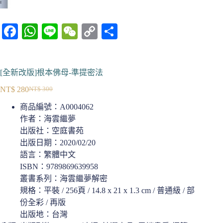
Fa
W
Li
W
C
分
ce
ha
ne
e
op
享
bo
ts
C
y
[全新改版]根本佛母-準提密法
ok
A
ha
Li
NT$
280
NT$
300
pp
t
nk
原
目
商品編號：
A0004062
始
前
作者：海雲繼夢
價
價
出版社：空庭書苑
格：
格：
出版日期：2020/02/20
NT$ 300。
NT$ 280。
語言：繁體中文
ISBN：9789869639958
叢書系列：海雲繼夢解密
規格：平裝 / 256頁 / 14.8 x 21 x 1.3 cm / 普通級 / 部
份全彩 / 再版
出版地：台灣