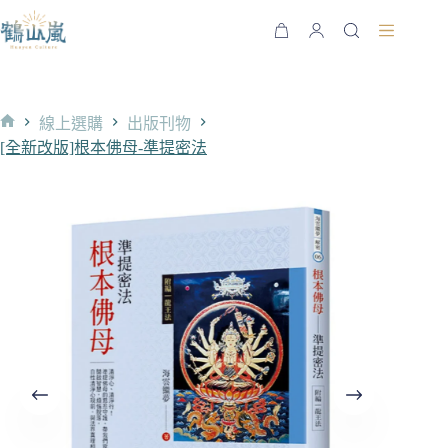
跳
至
購
主
物
要
車
內
線上選購
出版刊物
容
首
[全新改版]根本佛母-準提密法
頁