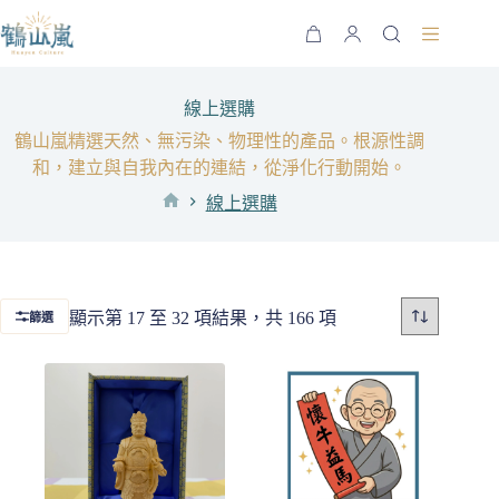
跳
至
購
主
物
要
車
線上選購
內
鶴山嵐精選天然、無污染、物理性的產品。根源性調
容
和，建立與自我內在的連結，從淨化行動開始。
線上選購
首
頁
依
顯示第 17 至 32 項結果，共 166 項
篩選
最
新
項
目
排
序