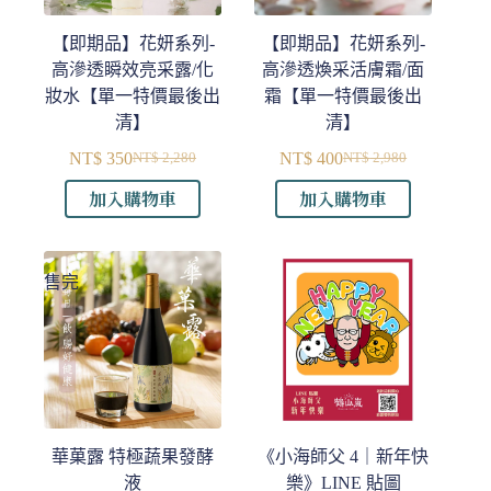
【即期品】花妍系列-
【即期品】花妍系列-
高滲透瞬效亮采露/化
高滲透煥采活膚霜/面
妝水【單一特價最後出
霜【單一特價最後出
清】
清】
NT$
350
NT$
400
NT$
2,280
NT$
2,980
原
目
原
目
加入購物車
加入購物車
始
前
始
前
價
價
價
價
格：
格：
格：
格：
NT$ 2,280。
NT$ 350。
NT$ 2,980。
NT$ 400。
售完
華菓露 特極蔬果發酵
《小海師父 4｜新年快
液
樂》LINE 貼圖