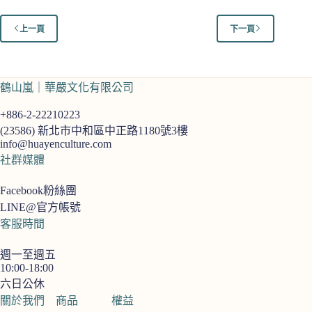
NT$ 300。
NT$ 280。
上一頁
下一頁
鶴山嵐｜華嚴文化有限公司
+886-2-22210223
(23586)
新北市中和區中正路1180號3樓
info@huayenculture.com
社群媒體
Facebook粉絲團
LINE@官方帳號
客服時間
週一至週五
10:00-18:00
六日公休
關於我們
商品
權益