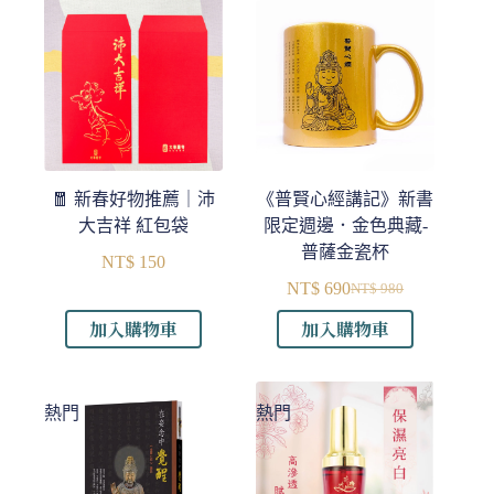
🧧 新春好物推薦｜沛
《普賢心經講記》新書
大吉祥 紅包袋
限定週邊．金色典藏-
普薩金瓷杯
NT$
150
NT$
690
NT$
980
原
目
加入購物車
加入購物車
始
前
價
價
格：
格：
NT$ 980。
NT$ 690。
熱門
熱門