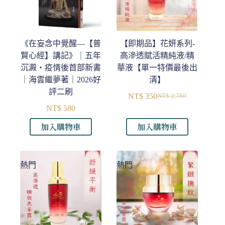
《在妄念中覺醒—【普
【即期品】花妍系列-
賢心經】講記》｜五年
高滲透賦活精純液/精
沉澱・疫情後首部新書
華液【單一特價最後出
｜海雲繼夢著｜2026好
清】
評二刷
NT$
350
NT$
2,780
原
目
NT$
580
始
前
加入購物車
加入購物車
價
價
格：
格：
NT$ 2,780。
NT$ 350。
熱門
熱門