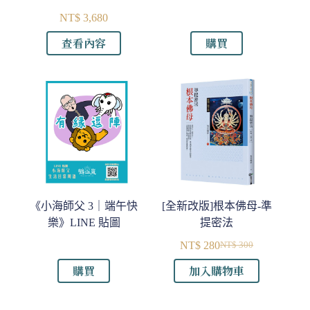
NT$
3,680
查看內容
購買
《小海師父 3｜端午快
[全新改版]根本佛母-準
樂》LINE 貼圖
提密法
NT$
280
NT$
300
原
目
購買
加入購物車
始
前
價
價
格：
格：