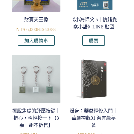
財寶天王像
《小海師父 5｜情緒覺
察小語》LINE 貼圖
NT$
6,000
NT$
12,000
原
目
加入購物車
購買
始
前
價
價
格：
格：
NT$ 12,000。
NT$ 6,000。
擺脫焦慮的紓壓按鍵｜
煖身：華嚴禪修入門｜
把心，輕輕按一下【3
華嚴禪觀01 海雲繼夢
顆一組不拆售】
著