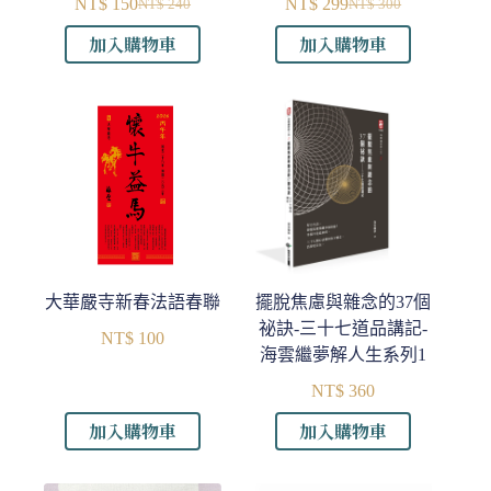
NT$
150
NT$
299
NT$
240
NT$
300
原
目
原
目
加入購物車
加入購物車
始
前
始
前
價
價
價
價
格：
格：
格：
格：
NT$ 240。
NT$ 150。
NT$ 300。
NT$ 299。
大華嚴寺新春法語春聯
擺脫焦慮與雜念的37個
祕訣-三十七道品講記-
NT$
100
海雲繼夢解人生系列1
NT$
360
加入購物車
加入購物車