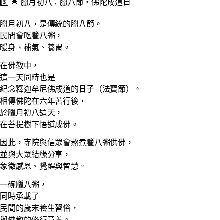
3️⃣ 🍚 臘月初八：臘八節・佛陀成道日
臘月初八，是傳統的臘八節。
民間會吃臘八粥，
暖身、補氣、養胃。
在佛教中，
這一天同時也是
紀念釋迦牟尼佛成道的日子（法寶節）。
相傳佛陀在六年苦行後，
於臘月初八這天，
在菩提樹下悟道成佛。
因此，寺院與信眾會熬煮臘八粥供佛，
並與大眾結緣分享，
象徵感恩、覺醒與智慧。
一碗臘八粥，
同時承載了
民間的歲末養生習俗，
與佛教的修行意義。