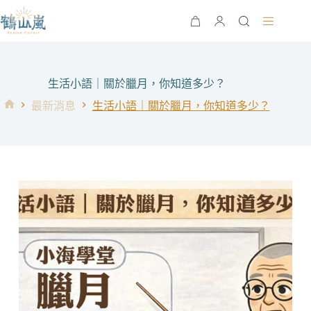
跳
至
購
主
物
要
車
內
生活小語｜關於臘月，你知道多少？
容
最新消息
生活小語｜關於臘月，你知道多少？
首
頁