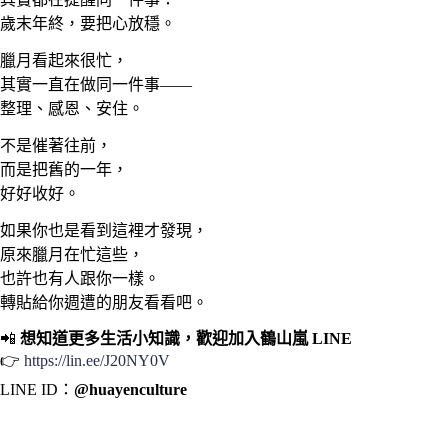
歲末年終，要把心放穩。
臘月看起來很忙，
其實一直在做同一件事——
整理、感恩、安住。
不是催著往前，
而是把舊的一年，
好好收好。
如果你也是看到這裡才發現，
原來臘月在忙這些，
也許也有人跟你一樣。
轉貼給你週遭的朋友看看吧。
📲
想知道更多生活小知識，歡迎加入鶴山嵐 LINE
👉
https://lin.ee/J20NY0V
LINE ID：
@huayenculture