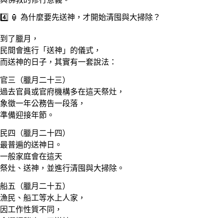
4️⃣ 🏮 為什麼要先送神，才開始清囤與大掃除？
到了臘月，
民間會進行「送神」的儀式，
而送神的日子，其實有一套說法：
官三（臘月二十三）
過去官員或官府機構多在這天祭灶，
象徵一年公務告一段落，
準備迎接年節。
民四（臘月二十四）
最普遍的送神日。
一般家庭會在這天
祭灶、送神，並進行清囤與大掃除。
船五（臘月二十五）
漁民、船工等水上人家，
因工作性質不同，