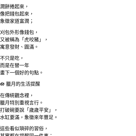
潤餅捲起來，
像把錢包起來，
象徵家道富潤；
刈包外形像錢包，
又被稱為「虎咬豬」，
寓意發財、圓滿。
不只是吃，
而是在替一年
畫下一個好的句點。
🪷 臘月的生活提醒
在傳統觀念裡，
臘月特別重視言行。
打破碗要說「歲歲平安」，
水缸要滿，象徵來年豐足。
這些看似瑣碎的習俗，
其實都在提醒同一件事：