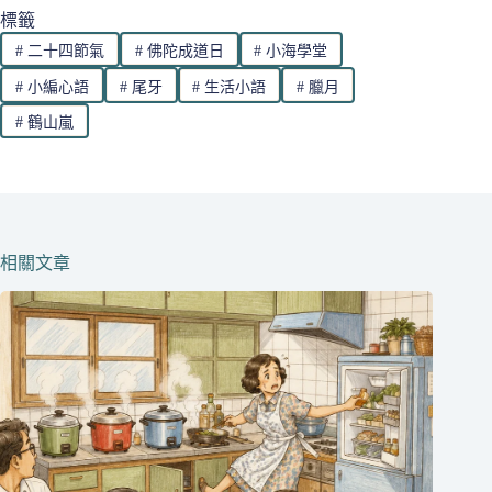
標籤
#
二十四節氣
#
佛陀成道日
#
小海學堂
#
小編心語
#
尾牙
#
生活小語
#
臘月
#
鶴山嵐
相關文章