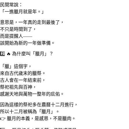
民間常說：
「一進臘月就是年。」
意思是，一年真的走到最後了，
不只是時間到了，
而是提醒人——
該開始為新的一年做準備。
2️⃣ 🔥 為什麼叫「臘月」？
「臘」這個字，
來自古代歲末的臘祭。
古人會在一年結束前，
祭祀祖先與百神，
感謝天地與萬物一整年的庇佑。
因為這樣的祭祀多在農曆十二月進行，
所以十二月被稱為「臘月」。
👉 臘月的本義，是感恩，不是臘肉。