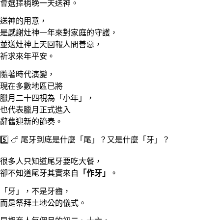
會選擇稍晚一天送神。
送神的用意，
是感謝灶神一年來對家庭的守護，
並送灶神上天回報人間善惡，
祈求來年平安。
隨著時代演變，
現在多數地區已將
臘月二十四視為「小年」，
也代表臘月正式進入
辭舊迎新的節奏。
5️⃣ 🍗 尾牙到底是什麼「尾」？又是什麼「牙」？
很多人只知道尾牙要吃大餐，
卻不知道尾牙其實來自
「作牙」
。
「牙」，不是牙齒，
而是祭拜土地公的儀式。