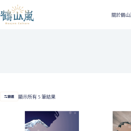
跳
至
關於鶴山
主
要
內
容
依
顯示所有 5 筆結果
篩選
最
新
項
目