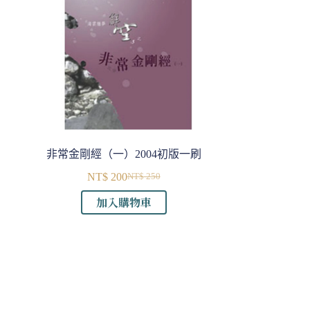
非常金剛經（一）2004初版一刷
NT$
200
NT$
250
原
目
加入購物車
始
前
價
價
格：
格：
NT$ 250。
NT$ 200。