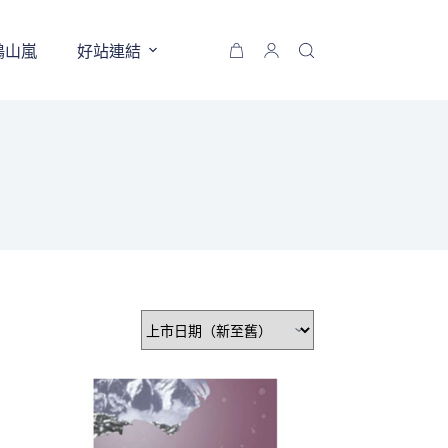
鶴山嵐
好站連結
購
物
車