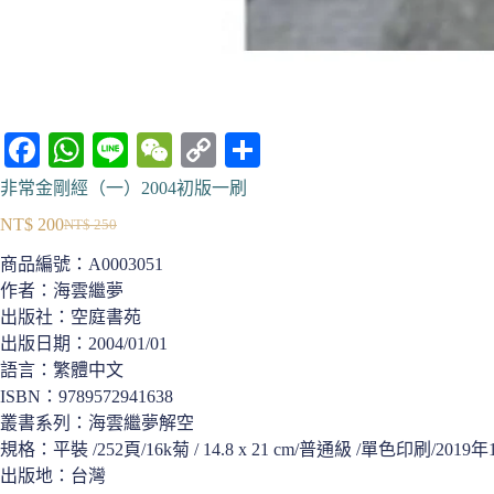
Fa
W
Li
W
C
分
ce
ha
ne
e
op
享
非常金剛經（一）2004初版一刷
bo
ts
C
y
NT$
200
NT$
250
原
目
ok
A
ha
Li
商品編號：
A0003051
始
前
pp
t
nk
作者：海雲繼夢
價
價
出版社：空庭書苑
格：
格：
出版日期：2004/01/01
NT$ 250。
NT$ 200。
語言：繁體中文
ISBN：9789572941638
叢書系列：海雲繼夢解空
規格：平裝 /252頁/16k菊 / 14.8 x 21 cm/普通級 /單色印刷/20
出版地：台灣