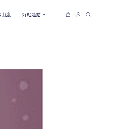
鶴山嵐
好站連結
購
物
車