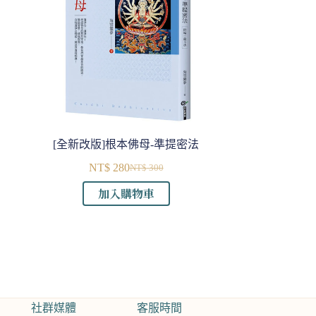
[全新改版]根本佛母-準提密法
NT$
280
NT$
300
原
目
加入購物車
始
前
價
價
格：
格：
NT$ 300。
NT$ 280。
社群媒體
客服時間