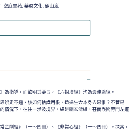
：
空庭書苑
,
華嚴文化
,
鶴山嵐
》為指導，而欲明其要旨，《六祖壇經》洵為最佳途徑。
性思辨走不通，該如何捨識用根，透過生命本身去思惟？不管是
的情況下，往往一涉及境界，總是幽玄漂緲，甚而誤闖旁門左道
常金剛經》（一～四冊）、《非常心經》（一～四冊）。探索，