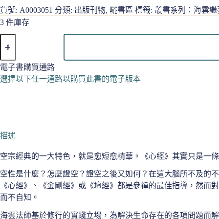
貨號:
A0003051
分類:
出版刊物
,
曬書區
標籤:
叢書系列：海雲繼
3 件庫存
非
常
金
電子書購買通路
剛
選擇以下任一通路以購買此書的電子版本
經
（一）
2004
初
版
一
描述
刷
數
空宗經典的一大特色，就是愈短愈精華。《心經》其實只是一條
量
空性是什麼？怎麼證空？證空之後又如何？在這大腦所不及的
《心經》、《金剛經》或《壇經》都是參禪的最佳指導，然而對
而不自知。
海雲法師基於修行的實踐立場，為解決生命存在的各項問題而解