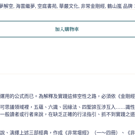
夢解空
,
海雲繼夢
,
空庭書苑
,
華嚴文化
,
非常金剛經
,
鶴山嵐
品牌
加入購物車
運用的公式而已。為解釋及實踐這條空性之路，必須依《金剛經
不可思議領域裡，五蘊、六識、因緣法、四聖諦互涉互入……識
一般讀者或行者來說，在缺乏正確的行法指引、抓不到實踐之道
說、演繹上述三部經典，作成《非常壇經》（一～四冊）、《非