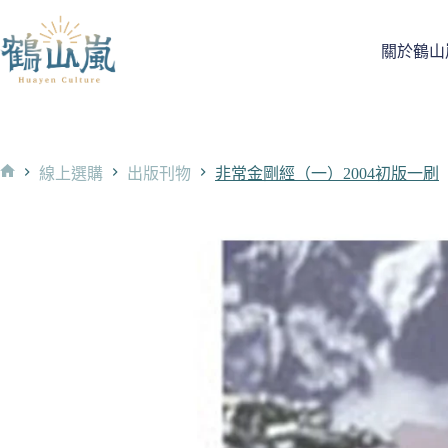
跳
至
關於鶴山
主
要
內
容
線上選購
出版刊物
非常金剛經（一）2004初版一刷
首
頁