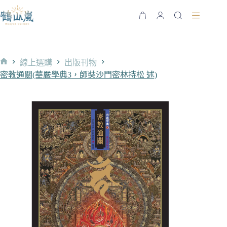
跳
至
購
主
物
要
車
內
線上選購
出版刊物
容
首
密教通關(華嚴學典3，師奘沙門密林持松 述)
頁