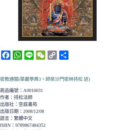
Fa
W
Li
W
C
分
ce
ha
ne
e
op
享
bo
ts
C
y
密教通關(華嚴學典3，師奘沙門密林持松 述)
ok
A
ha
Li
pp
t
nk
商品編號：
A0016031
作者：持松法師
出版社：空庭書苑
出版日期：2008/12/08
語言：繁體中文
ISBN：9789867484352