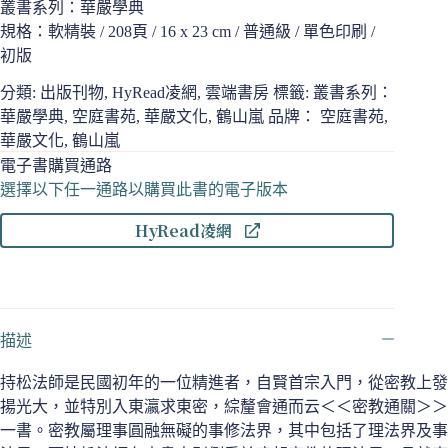
叢書系列：華嚴學典
規格：軟精裝 / 208頁 / 16 x 23 cm / 普通級 / 單色印刷 /
初版
分類:
出版刊物
,
HyRead凌網
,
雲端書房
標籤:
叢書系列：
華嚴學典
,
空庭書苑
,
華嚴文化
,
鶴山嵐
品牌：
空庭書苑
,
華嚴文化
,
鶴山嵐
電子書購買通路
選擇以下任一通路以購買此書的電子版本
HyRead凌網
描述
持松法師是民國初年的一位精進者，自賢首宗入門，從密教上發
揚光大，並特別入東瀛求東密，綜釐會通而云＜＜密教通關＞＞
一書。密教屬理事圓融無礙的事修法界，其中包括了理法界及事