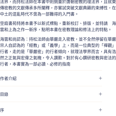
法界，而持松法師在本書中則側重於唐朝密教的理法界，且就東
傳密教的文獻傳承多所闡釋，亦嘗試突破文獻典籍的束縛性，在
中土的混亂時代不啻為一部難得的入門書。
空庭書苑特將本書予以新式標點，重新校訂、排版，並特請 海
雲和上為之作一新序，點明本書在密教理論和修法上的特點。
海雲和尚認為：持松法師由華嚴走入密教，並不全然停留在華嚴
宗人自認為的「經教」或「義學」上，而是一位典型的「禪觀」
行者，走的是「華嚴密」的行者傾向，就理法學界而言，具有浩
然之正氣與宏偉之氣魄，令人讚歎。對於有心鑽研密教與密法的
行者，本書實為一部必讀、必修的指南
作者介紹
目錄
序