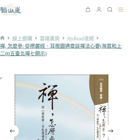
跳
至
購
主
物
要
車
內
線上選購
雲端書房
HyRead凌網
容
首
禪, 怎麼參: 從楞嚴經．耳根圓通章談禪法心要(海雲和上
頁
二00五臺北禪七開示)
售完