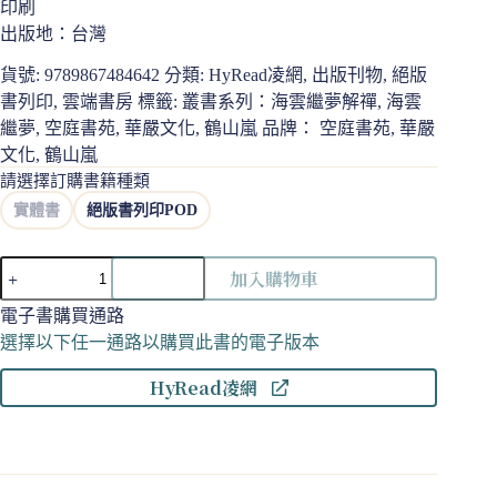
印刷
出版地：台灣
貨號:
9789867484642
分類:
HyRead凌網
,
出版刊物
,
絕版
書列印
,
雲端書房
標籤:
叢書系列：海雲繼夢解禪
,
海雲
繼夢
,
空庭書苑
,
華嚴文化
,
鶴山嵐
品牌：
空庭書苑
,
華嚴
文化
,
鶴山嵐
請選擇訂購書籍種類
實體書
絕版書列印POD
禪,
加入購物車
怎
麼
電子書購買通路
參:
選擇以下任一通路以購買此書的電子版本
從
HyRead凌網
楞
嚴
經．
耳
根