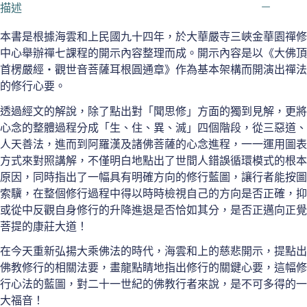
圓
描述
通
章
本書是根據海雲和上民國九十四年，於大華嚴寺三峽金華園禪修
談
中心舉辦禪七課程的開示內容整理而成。開示內容是以《大佛頂
禪
首楞嚴經‧觀世音菩薩耳根圓通章》作為基本架構而開演出禪法
法
的修行心要。
心
要
透過經文的解說，除了點出對「聞思修」方面的獨到見解，更將
(海
心念的整體過程分成「生、住、異、滅」四個階段，從三惡道、
雲
人天善法，進而到阿羅漢及諸佛菩薩的心念進程，一一運用圖表
和
方式來對照講解，不僅明白地點出了世間人錯誤循環模式的根本
上
二
原因，同時指出了一幅具有明確方向的修行藍圖，讓行者能按圖
00
索驥，在整個修行過程中得以時時檢視自己的方向是否正確，抑
五
或從中反觀自身修行的升降進退是否恰如其分，是否正邁向正覺
臺
菩提的康莊大道！
北
禪
在今天重新弘揚大乘佛法的時代，海雲和上的慈悲開示，提點出
七
佛教修行的相關法要，畫龍點睛地指出修行的關鍵心要，這幅修
開
行心法的藍圖，對二十一世紀的佛教行者來說，是不可多得的一
示)
大福音！
數