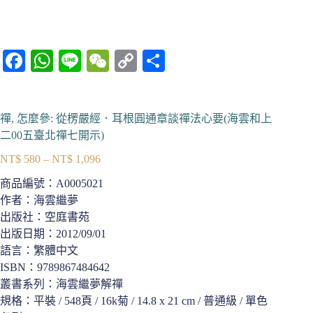
Fa
W
Li
W
C
分
ce
ha
ne
e
op
享
bo
ts
C
y
禪, 怎麼參: 從楞嚴經．耳根圓通章談禪法心要(海雲和上
ok
A
ha
Li
二00五臺北禪七開示)
pp
t
nk
NT$
580
–
NT$
1,096
價
格
商品編號：
A0005021
範
作者：海雲繼夢
圍：
出版社：空庭書苑
NT$ 580
出版日期：2012/09/01
到
語言：繁體中文
NT$ 1,096
ISBN：9789867484642
叢書系列：海雲繼夢解禪
規格：平裝 / 548頁 / 16k菊 / 14.8 x 21 cm / 普通級 / 單色