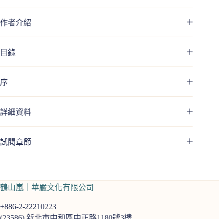
量
作者介紹
目錄
序
詳細資料
試閱章節
鶴山嵐｜華嚴文化有限公司
+886-2-22210223
(23586)
新北市中和區中正路1180號3樓