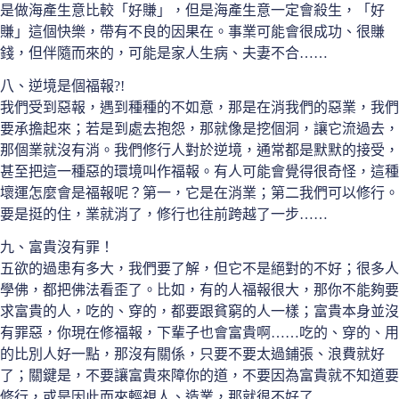
是做海產生意比較「好賺」，但是海產生意一定會殺生，「好
賺」這個快樂，帶有不良的因果在。事業可能會很成功、很賺
錢，但伴隨而來的，可能是家人生病、夫妻不合……
八、逆境是個福報?!
我們受到惡報，遇到種種的不如意，那是在消我們的惡業，我們
要承擔起來；若是到處去抱怨，那就像是挖個洞，讓它流過去，
那個業就沒有消。我們修行人對於逆境，通常都是默默的接受，
甚至把這一種惡的環境叫作福報。有人可能會覺得很奇怪，這種
壞運怎麼會是福報呢？第一，它是在消業；第二我們可以修行。
要是挺的住，業就消了，修行也往前跨越了一步……
九、富貴沒有罪！
五欲的過患有多大，我們要了解，但它不是絕對的不好；很多人
學佛，都把佛法看歪了。比如，有的人福報很大，那你不能夠要
求富貴的人，吃的、穿的，都要跟貧窮的人一樣；富貴本身並沒
有罪惡，你現在修福報，下輩子也會富貴啊……吃的、穿的、用
的比別人好一點，那沒有關係，只要不要太過鋪張、浪費就好
了；關鍵是，不要讓富貴來障你的道，不要因為富貴就不知道要
修行，或是因此而來輕視人、造業，那就很不好了……