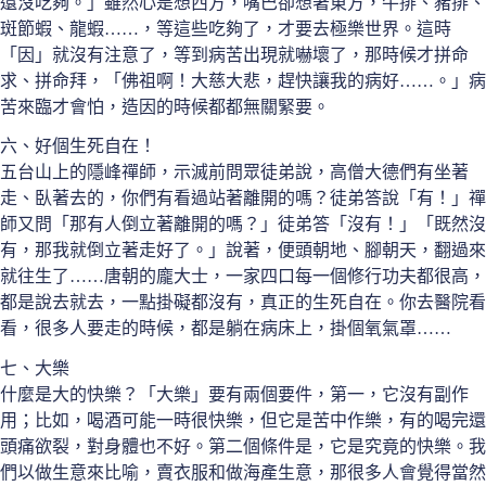
還沒吃夠。」雖然心是想西方，嘴巴卻想著東方，牛排、豬排、
斑節蝦、龍蝦……，等這些吃夠了，才要去極樂世界。這時
「因」就沒有注意了，等到病苦出現就嚇壞了，那時候才拼命
求、拼命拜，「佛祖啊！大慈大悲，趕快讓我的病好……。」病
苦來臨才會怕，造因的時候都都無關緊要。
六、好個生死自在！
五台山上的隱峰禪師，示滅前問眾徒弟說，高僧大德們有坐著
走、臥著去的，你們有看過站著離開的嗎？徒弟答說「有！」禪
師又問「那有人倒立著離開的嗎？」徒弟答「沒有！」「既然沒
有，那我就倒立著走好了。」說著，便頭朝地、腳朝天，翻過來
就往生了……唐朝的龐大士，一家四口每一個修行功夫都很高，
都是說去就去，一點掛礙都沒有，真正的生死自在。你去醫院看
看，很多人要走的時候，都是躺在病床上，掛個氧氣罩……
七、大樂
什麼是大的快樂？「大樂」要有兩個要件，第一，它沒有副作
用；比如，喝酒可能一時很快樂，但它是苦中作樂，有的喝完還
頭痛欲裂，對身體也不好。第二個條件是，它是究竟的快樂。我
們以做生意來比喻，賣衣服和做海產生意，那很多人會覺得當然