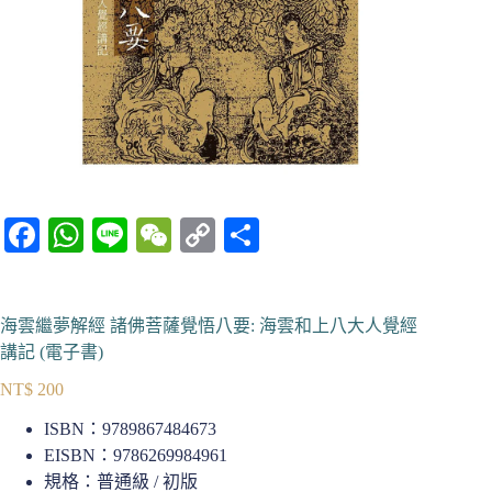
Fa
W
Li
W
C
分
ce
ha
ne
e
op
享
bo
ts
C
y
海雲繼夢解經 諸佛菩薩覺悟八要: 海雲和上八大人覺經
ok
A
ha
Li
講記 (電子書)
pp
t
nk
NT$
200
ISBN：9789867484673
EISBN：9786269984961
規格：普通級 / 初版