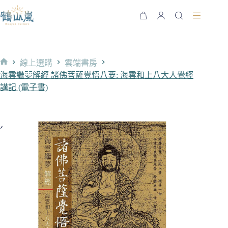
跳
至
購
主
物
要
車
內
線上選購
雲端書房
容
首
海雲繼夢解經 諸佛菩薩覺悟八要: 海雲和上八大人覺經
頁
講記 (電子書)
售完