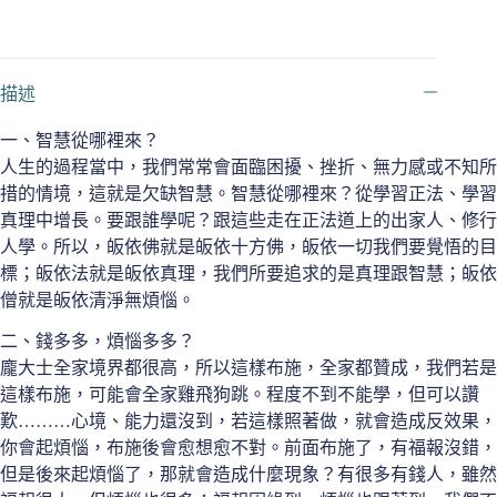
描述
一、智慧從哪裡來？
人生的過程當中，我們常常會面臨困擾、挫折、無力感或不知所
措的情境，這就是欠缺智慧。智慧從哪裡來？從學習正法、學習
真理中增長。要跟誰學呢？跟這些走在正法道上的出家人、修行
人學。所以，皈依佛就是皈依十方佛，皈依一切我們要覺悟的目
標；皈依法就是皈依真理，我們所要追求的是真理跟智慧；皈依
僧就是皈依清淨無煩惱。
二、錢多多，煩惱多多？
龐大士全家境界都很高，所以這樣布施，全家都贊成，我們若是
這樣布施，可能會全家雞飛狗跳。程度不到不能學，但可以讚
歎………心境、能力還沒到，若這樣照著做，就會造成反效果，
你會起煩惱，布施後會愈想愈不對。前面布施了，有福報沒錯，
但是後來起煩惱了，那就會造成什麼現象？有很多有錢人，雖然