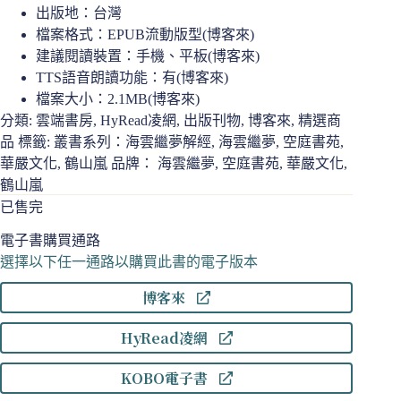
出版地：台灣
檔案格式：EPUB流動版型(博客來)
建議閱讀裝置：手機、平板(博客來)
TTS語音朗讀功能：有(博客來)
檔案大小：2.1MB(博客來)
分類:
雲端書房
,
HyRead凌網
,
出版刊物
,
博客來
,
精選商
品
標籤:
叢書系列：海雲繼夢解經
,
海雲繼夢
,
空庭書苑
,
華嚴文化
,
鶴山嵐
品牌：
海雲繼夢
,
空庭書苑
,
華嚴文化
,
鶴山嵐
已售完
電子書購買通路
選擇以下任一通路以購買此書的電子版本
博客來
HyRead凌網
KOBO電子書