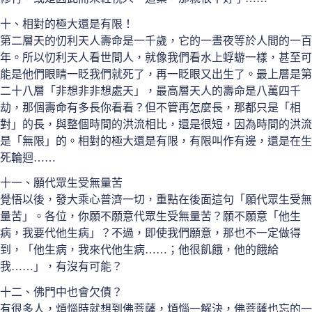
十、相對的極大還是有限！
第二層天的忉利天人壽命是一千歲，它的一晝夜等於人間的一百
年。所以忉利天人看世間人，就像我們看水上蜉蝣一樣，甚至可
能是他們眼睛一眨我們就死了，再一眨眼又出生了。最上層是第
二十八層「非想非非想處天」，最高層天人的壽命是八萬四千
劫，那個壽命有多長你看看？但不管再怎麼長，那都只是「相
對」的長，與整個時間的洪流相比，還是很短，因為時間的洪流
是「無限」的。相對的極大還是有限，有限叫作有邊，還是在生
死輪迴……
十一、願代眾生受無量苦
覺悟以後，發大乘心普濟一切，重點在後面這句「願代眾生受無
量苦」。各位，你願不願意代眾生受無量苦？願不願意「他生
病，我要代他生病」？不過，即使我們願意，那也不一定做得
到，「他生病，我來代他生病……；他很飢餓，他的餓給
我……」，有沒有可能？
十二、佛門中也會欠債？
有很多人，煩惱時就想到佛菩薩，煩惱一解決，佛菩薩也忘的一