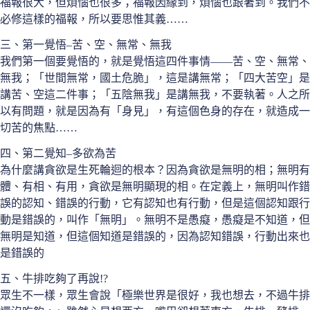
福報很大，但煩惱也很多；福報因緣到，煩惱也跟著到。我們不
必修這樣的福報，所以要思惟其義……
三、第一覺悟–苦、空、無常、無我
我們第一個要覺悟的，就是覺悟這四件事情——苦、空、無常、
無我；「世間無常，國土危脆」，這是講無常；「四大苦空」是
講苦、空這二件事；「五陰無我」是講無我，不要執著。人之所
以有問題，就是因為有「身見」，有這個色身的存在，就造成一
切苦的焦點……
四、第二覺知–多欲為苦
為什麼講貪欲是生死輪迴的根本？因為貪欲是無明的相；無明有
體、有相、有用，貪欲是無明顯現的相。在定義上，無明叫作錯
誤的認知、錯誤的行動，它有認知也有行動，但是這個認知跟行
動是錯誤的，叫作「無明」。無明不是愚癡，愚癡是不知道，但
無明是知道，但這個知道是錯誤的，因為認知錯誤，行動出來也
是錯誤的
五、牛排吃夠了再說!?
眾生不一樣，眾生會說「極樂世界是很好，我也想去，不過牛排