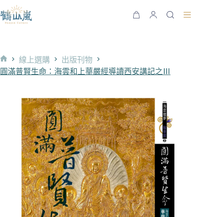
跳
至
購
主
物
要
車
內
線上選購
出版刊物
容
首
圓滿普賢生命：海雲和上華嚴經導讀西安講記之Ⅲ
頁