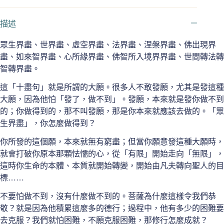
上
華
描述
嚴
經
眾生界盡、世界盡、虛空界盡、法界盡、涅槃界盡、佛出現界
導
盡、如來智界盡、心所緣界盡、佛智所入境界界盡、世間轉法轉
讀
智轉界盡。
西
安
這「十盡句」就是所謂的大願。很多人不敢發願，尤其是發這種
講
大願，因為他怕「發了，做不到」。發願，本來就是發你做不到
記
的；你做得到的，那不叫發願，那是你本來就應該去做的。「眾
之
生界盡」，你怎麼做得到？
Ⅲ
數
你所發的這個願，本來就無有窮盡；但當你願意發這種大願時，
量
就會打破你原本那顆怯懦的心，從「有限」開始走向「無限」，
這時你生命的本體、本質就開始轉變，開始由凡夫轉向聖人的目
標……
不要怕做不到，沒有什麼做不到的。菩薩為什麼這樣令我們恭
敬？就是因為他積累這麼多的德行；過程中，他有多少的困難要
去克服？我們就怕困難，不願克服困難，那修行怎麼成就？