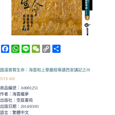
Fa
W
Li
W
C
分
ce
ha
ne
e
op
享
bo
ts
C
y
圓滿普賢生命：海雲和上華嚴經導讀西安講記之Ⅲ
ok
A
ha
Li
NT$
460
pp
t
nk
商品編號：
A0001251
作者：海雲繼夢
出版社：空庭書苑
出版日期：2014/03/01
語言：繁體中文