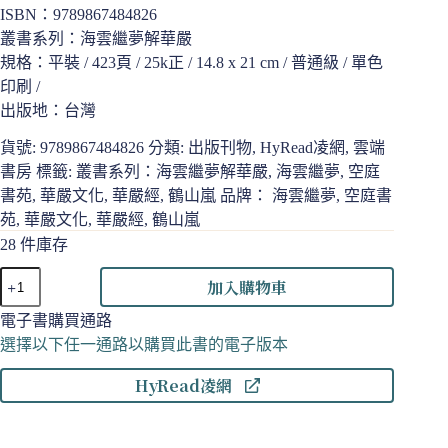
ISBN：9789867484826
叢書系列：海雲繼夢解華嚴
規格：平裝 / 423頁 / 25k正 / 14.8 x 21 cm / 普通級 / 單色
印刷 /
出版地：台灣
貨號:
9789867484826
分類:
出版刊物
,
HyRead凌網
,
雲端
書房
標籤:
叢書系列：海雲繼夢解華嚴
,
海雲繼夢
,
空庭
書苑
,
華嚴文化
,
華嚴經
,
鶴山嵐
品牌：
海雲繼夢
,
空庭書
苑
,
華嚴文化
,
華嚴經
,
鶴山嵐
28 件庫存
圓
加入購物車
滿
普
電子書購買通路
賢
選擇以下任一通路以購買此書的電子版本
生
HyRead凌網
命：
海
雲
和