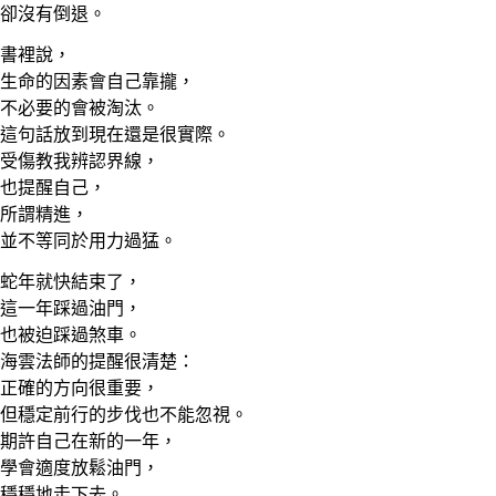
卻沒有倒退。
書裡說，
生命的因素會自己靠攏，
不必要的會被淘汰。
這句話放到現在還是很實際。
受傷教我辨認界線，
也提醒自己，
所謂精進，
並不等同於用力過猛。
蛇年就快結束了，
這一年踩過油門，
也被迫踩過煞車。
海雲法師的提醒很清楚：
正確的方向很重要，
但穩定前行的步伐也不能忽視。
期許自己在新的一年，
學會適度放鬆油門，
穩穩地走下去。