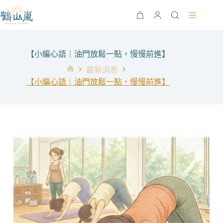
跳
至
購
主
物
要
車
內
【小編心語｜油門放鬆一點，慢慢前進】
容
最新消息
首
【小編心語｜油門放鬆一點，慢慢前進】
頁