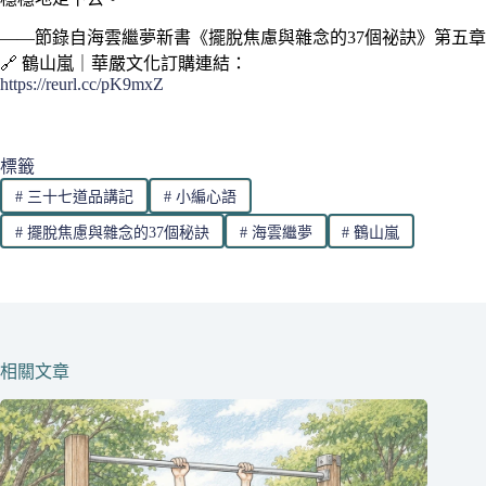
——節錄自海雲繼夢新書《擺脫焦慮與雜念的37個祕訣》第五章
🔗 鶴山嵐｜華嚴文化訂購連結：
https://reurl.cc/pK9mxZ
標籤
#
三十七道品講記
#
小編心語
#
擺脫焦慮與雜念的37個秘訣
#
海雲繼夢
#
鶴山嵐
相關文章