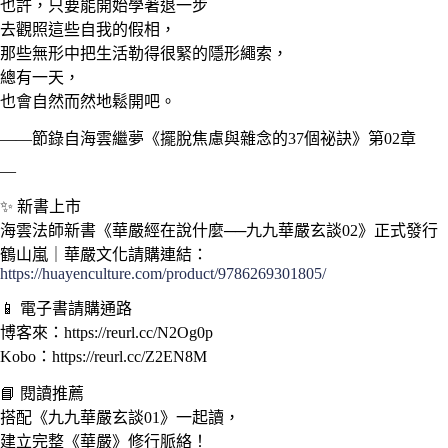
也許，只要能開始學著退一步
去觀照這些自我的假相，
那些無形中把生活勒得很緊的隱形繩索，
總有一天，
也會自然而然地鬆開吧。
——節錄自海雲繼夢《擺脫焦慮與雜念的37個祕訣》第02章
—
✨ 新書上市
海雲法師新書《華嚴經在說什麼──九九華嚴玄談02》正式發行
鶴山嵐｜華嚴文化請購連結：
https://huayenculture.com/product/9786269301805/
📱 電子書請購通路
博客來：https://reurl.cc/N2Og0p
Kobo：https://reurl.cc/Z2EN8M
📘 閱讀推薦
搭配《九九華嚴玄談01》一起讀，
建立完整《華嚴》修行脈絡！