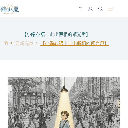
跳
至
購
主
物
要
車
內
【小編心語｜走出假相的聚光燈】
容
最新消息
【小編心語｜走出假相的聚光燈】
首
頁