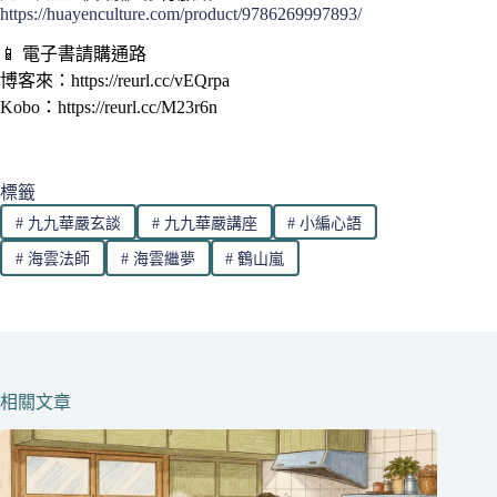
https://huayenculture.com/product/9786269997893/
📱 電子書請購通路
博客來：https://reurl.cc/vEQrpa
Kobo：https://reurl.cc/M23r6n
標籤
#
九九華嚴玄談
#
九九華嚴講座
#
小編心語
#
海雲法師
#
海雲繼夢
#
鶴山嵐
相關文章