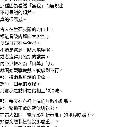
那種因為看透「無我」而展現出
不可思議的坦然，
真的很震撼。
古人在生死交關的刀口上，
都能看破肉體四大皆空；
反觀自己在生活裡，
不過是遇到一點人際摩擦、
或者沒得到預期的讚美，
內心那把名為「自尊」的刀
就開始戰戰兢兢、敏感到不行。
那些拚命想維護的形象、
想爭一口氣的委屈，
其實都是黏附在假相上的泡沫。
那些每天在心裡上演的無數小劇場、
那些緊抓不放的起伏與執著，
在古人如同「電光影裡斬春風」的境界映照下，
好像突然都變得沒那麼重了。