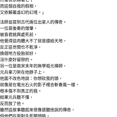
而這個自我的假相，
又依賴著虛幻的幻境。」
法師並提到古代兩位出家人的傳奇。
一位是後秦的僧肇，
被昏君姚興處死前，
他覺得這肉體大不了就是還給天地，
反正這世間也不乾淨，
換個地方投胎就好，
沒什麼好留戀的。
另一位是南宋末年的無學祖元禪師，
元兵拿刀架在他脖子上，
他面不改色地說：你想砍我的頭，
就像是在電光石火的影子裡去斬春風一樣，
根本傷不到真正的我。
結果元兵聽不懂，
反而放了他。
雖然這故事聽起來很像道聽途說的傳奇，
但他們在面對生死關頭時，