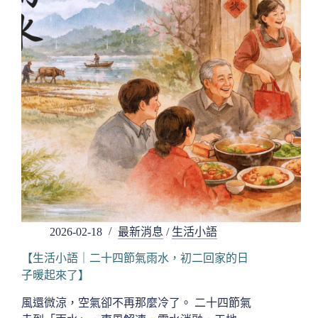
年
的
願，
留
在
光
裡】
2026-02-18
最新消息
/
生活小語
【生活小語｜二十四節氣雨水，初二回家的日
子暖起來了】
風還微涼，空氣卻不再那麼冷了。 二十四節氣