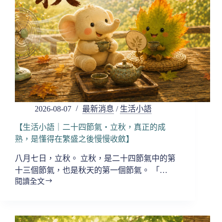
2026-08-07
最新消息
/
生活小語
【生活小語｜二十四節氣・立秋，真正的成
熟，是懂得在繁盛之後慢慢收斂】
八月七日，立秋。 立秋，是二十四節氣中的第
十三個節氣，也是秋天的第一個節氣。 「…
閱讀全文
【生
活
小
語