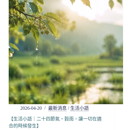
物
理
現
象
的
考
驗】
2026-04-20
最新消息
/
生活小語
【生活小語｜二十四節氣・穀雨，讓一切在適
合的時候發生】