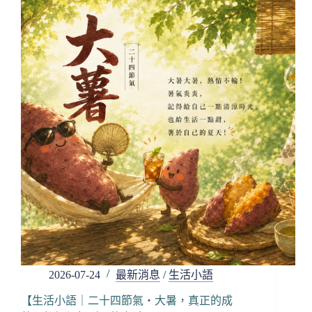
｜
二
十
四
節
氣・
立
秋，
真
正
的
成
熟，
是
懂
得
在
繁
盛
2026-07-24
最新消息
/
生活小語
之
後
【生活小語｜二十四節氣・大暑，真正的成