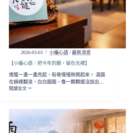
一
響，
心
也
醒
一
點】
2026-03-03
小編心語
/
最新消息
【小編心語｜把今年的願，留在光裡】
燈籠一盞一盞亮起，街巷慢慢熱鬧起來。 湯圓
在鍋裡翻滾，白白圓圓，像一顆顆還沒說出…
閱讀全文
【小
編
心
語
｜
把
今