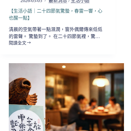
2026-03-05
最新消息
/
生活小語
來】
【生活小語｜二十四節氣驚蟄，春雷一響，心
也醒一點】
清晨的空氣帶著一點濕潤，窗外偶爾傳來低低
的雷聲。 驚蟄到了。 在二十四節氣裡，驚…
閱讀全文
【生
活
小
語
｜
二
十
四
節
氣
驚
蟄，
春
雷