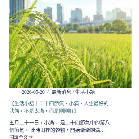
氣・
芒
種，
在
忙
碌
之
中，
別
忘
了
把
心
安
2026-05-20
最新消息
/
生活小語
頓
好】
【生活小語｜二十四節氣・小滿，人生最好的
狀態，不是太滿，而是剛剛好】
五月二十一日，小滿。 是二十四節氣中的第八
個節氣。 此時田裡的穀物，開始漸漸飽滿…
閱讀全文