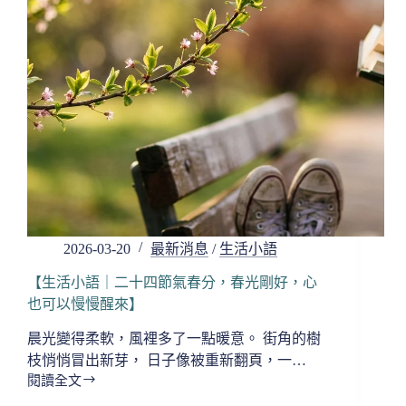
之
中，
讓
心
回
到
清
明】
2026-03-20
最新消息
/
生活小語
【生活小語｜二十四節氣春分，春光剛好，心
也可以慢慢醒來】
晨光變得柔軟，風裡多了一點暖意。 街角的樹
枝悄悄冒出新芽， 日子像被重新翻頁，一…
閱讀全文
【生