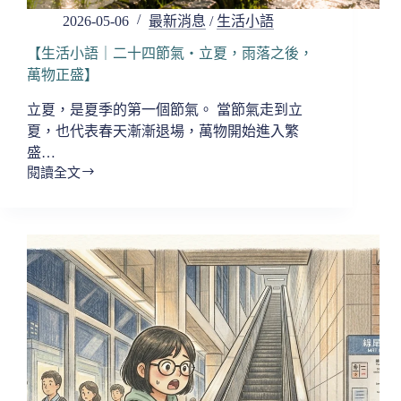
滿，
2026-05-06
最新消息
/
生活小語
而
是
【生活小語｜二十四節氣・立夏，雨落之後，
剛
萬物正盛】
剛
立夏，是夏季的第一個節氣。 當節氣走到立
好】
夏，也代表春天漸漸退場，萬物開始進入繁
盛…
閱讀全文
【生
活
小
語
｜
二
十
四
節
氣・
立
夏，