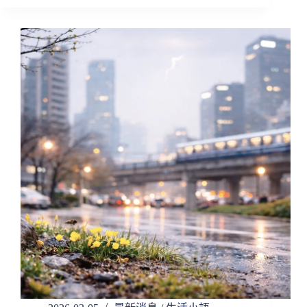
活
小
語
｜
二
十
四
節
氣
春
分，
春
光
剛
好，
心
也
可
以
慢
慢
醒