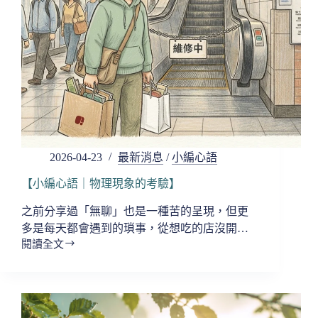
雨
落
之
後，
萬
物
正
盛】
2026-04-23
最新消息
/
小編心語
【小編心語｜物理現象的考驗】
之前分享過「無聊」也是一種苦的呈現，但更
多是每天都會遇到的瑣事，從想吃的店沒開…
閱讀全文
【小
編
心
語
｜