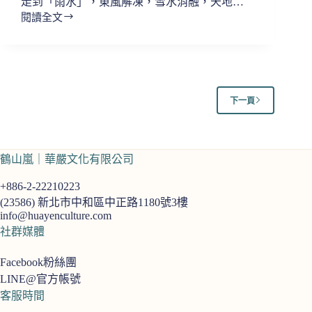
走到「雨水」，東風解凍，雪水消融，天地…
閱讀全文
【生
活
小
語
｜
二
下一頁
十
四
節
氣
鶴山嵐｜華嚴文化有限公司
雨
水，
+886-2-22210223
初
(23586)
新北市中和區中正路1180號3樓
二
info@huayenculture.com
回
社群媒體
家
的
Facebook粉絲團
日
LINE@官方帳號
子
客服時間
暖