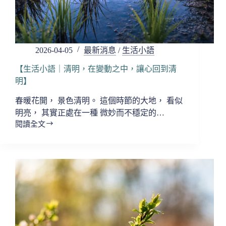
的
時
候
發
生】
2026-04-05
最新消息
/
生活小語
【生活小語｜清明，在變動之中，讓心回到清
明】
春暖花開， 景色清明。 這個時節的大地， 看似
明亮， 其實正處在一種 微妙而不穩定的…
閱讀全文
【生
活
小
語
｜
清
明，
在
變
動