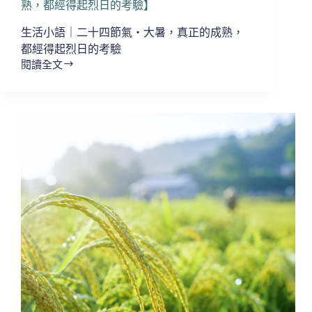
慢
熟，都經得起烈日的考驗】
慢
生活小語｜二十四節氣・大暑，真正的成熟，
收
斂】
都經得起烈日的考驗
閱讀全文
【生
活
小
語
｜
二
十
四
節
氣・
大
暑，
真
正
的
成
熟，