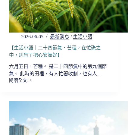
都
經
得
起
烈
日
2026-06-05
最新消息
/
生活小語
的
考
【生活小語｜二十四節氣・芒種，在忙碌之
驗】
中，別忘了把心安頓好】
六月五日，芒種。 是二十四節氣中的第九個節
氣。 此時的田裡，有人忙著收割，也有人…
閱讀全文
【生
活
小
語
｜
二
十
四
節