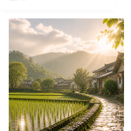
【生
活
小
語
｜
二
十
四
節
氣・
小
滿，
人
生
最
好
的
狀
態，
不
是
太