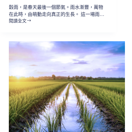
穀雨，是春天最後一個節氣。雨水漸豐，萬物
在此時，由萌動走向真正的生長。 這一場雨…
閱讀全文
【生
活
小
語
｜
二
十
四
節
氣・
穀
雨，
讓
一
切
在
適
合