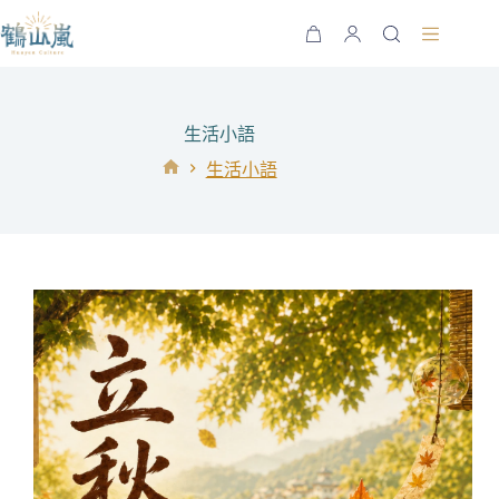
跳
至
購
主
物
要
車
內
生活小語
容
生活小語
首
頁