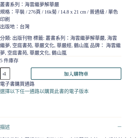
叢書系列：海雲繼夢解華嚴
規格：平裝 / 276頁 / 16k菊 / 14.8 x 21 cm / 普通級 / 單色
印刷
出版地：台灣
分類:
出版刊物
標籤:
叢書系列：海雲繼夢解華嚴
,
海雲
繼夢
,
空庭書苑
,
華嚴文化
,
華嚴經
,
鶴山嵐
品牌：
海雲繼
夢
,
空庭書苑
,
華嚴文化
,
鶴山嵐
5 件庫存
華
加入購物車
嚴
經
電子書購買通路
導
選擇以下任一通路以購買此書的電子版本
讀
（三）
數
量
描述