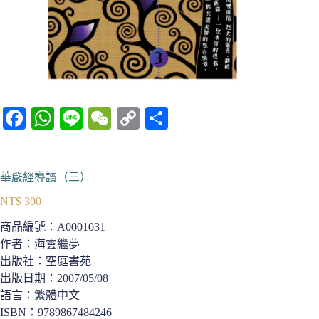
Fa
W
Li
W
C
分
ce
ha
ne
e
op
享
bo
ts
C
y
華嚴經導讀（三）
ok
A
ha
Li
NT$
300
pp
t
nk
商品編號：
A0001031
作者：海雲繼夢
出版社：空庭書苑
出版日期：2007/05/08
語言：繁體中文
ISBN：9789867484246