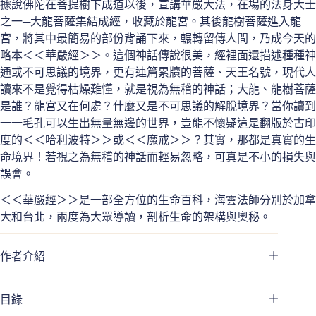
據說佛陀在菩提樹下成道以後，宣講華嚴大法，在場的法身大士
之一─大龍菩薩集結成經，收藏於龍宮。其後龍樹菩薩進入龍
宮，將其中最簡易的部份背誦下來，輾轉留傳人間，乃成今天的
略本＜＜華嚴經＞＞。這個神話傳說很美，經裡面還描述種種神
通或不可思議的境界，更有連篇累牘的菩薩、天王名號，現代人
讀來不是覺得枯燥難懂，就是視為無稽的神話；大龍、龍樹菩薩
是誰？龍宮又在何處？什麼又是不可思議的解脫境界？當你讀到
一一毛孔可以生出無量無邊的世界，豈能不懷疑這是翻版於古印
度的＜＜哈利波特＞＞或＜＜魔戒＞＞？其實，那都是真實的生
命境界！若視之為無稽的神話而輕易忽略，可真是不小的損失與
誤會。
＜＜華嚴經＞＞是一部全方位的生命百科，海雲法師分別於加拿
大和台北，兩度為大眾導讀，剖析生命的架構與奧秘。
作者介紹
目錄