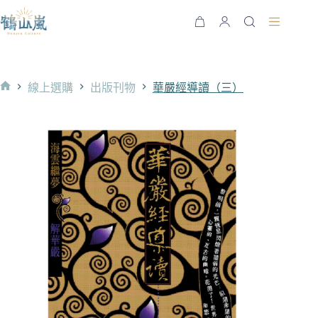
跳
至
購
主
物
要
車
內
線上選購
出版刊物
華嚴經導讀（三）
容
首
頁