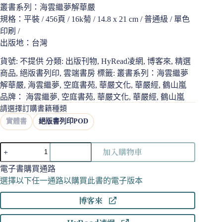
叢書系列：海雲繼夢解華嚴
規格：平裝 / 456頁 / 16k菊 / 14.8 x 21 cm / 普通級 / 單色
印刷 /
出版地：台灣
貨號:
不提供
分類:
出版刊物
,
HyRead凌網
,
博客來
,
精選
商品
,
絕版書列印
,
雲端書房
標籤:
叢書系列：海雲繼夢
解華嚴
,
海雲繼夢
,
空庭書苑
,
華嚴文化
,
華嚴經
,
鶴山嵐
品牌：
海雲繼夢
,
空庭書苑
,
華嚴文化
,
華嚴經
,
鶴山嵐
請選擇訂購書籍種類
實體書
絕版書列印POD
非
加入購物車
常
華
電子書購買通路
嚴
選擇以下任一通路以購買此書的電子版本
經：
博客來
華
嚴
經