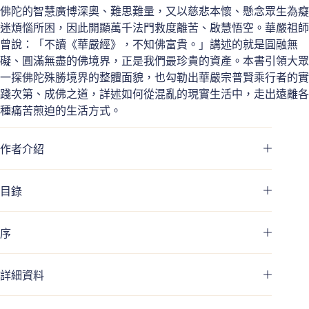
佛陀的智慧廣博深奧、難思難量，又以慈悲本懷、懸念眾生為癡
迷煩惱所困，因此開顯萬千法門救度離苦、啟慧悟空。華嚴祖師
曾說：「不讀《華嚴經》，不知佛富貴。」講述的就是圓融無
礙、圓滿無盡的佛境界，正是我們最珍貴的資產。本書引領大眾
一探佛陀殊勝境界的整體面貌，也勾勒出華嚴宗普賢乘行者的實
踐次第、成佛之道，詳述如何從混亂的現實生活中，走出遠離各
種痛苦煎迫的生活方式。
作者介紹
目錄
序
詳細資料