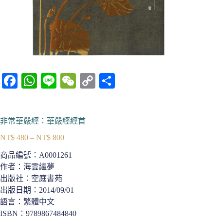
Fa
W
Li
W
C
分
ce
ha
ne
e
op
享
bo
ts
C
y
非常華嚴經：華嚴經經首
ok
A
ha
Li
NT$
480
–
NT$
800
pp
t
nk
價
格
商品編號：
A0001261
範
作者：海雲繼夢
圍：
出版社：空庭書苑
NT$ 480
出版日期：2014/09/01
到
語言：繁體中文
NT$ 800
ISBN：9789867484840