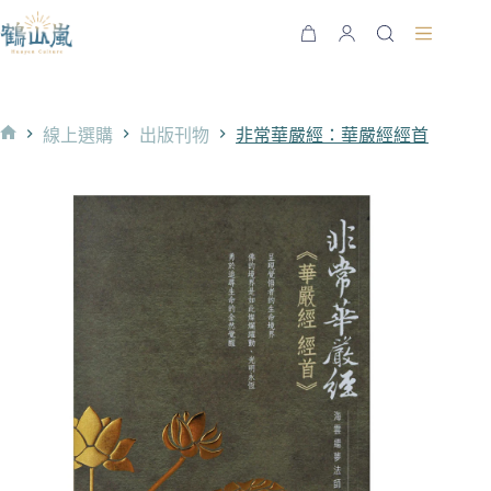
跳
至
購
主
物
要
車
內
線上選購
出版刊物
非常華嚴經：華嚴經經首
容
首
頁