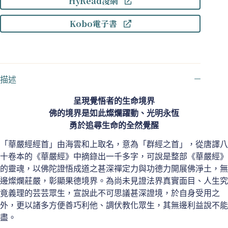
HyRead凌網
經
首
Kobo電子書
數
量
描述
呈現覺悟者的生命境界
佛的境界是如此燦爛躍動、光明永恆
勇於追尋生命的全然覺醒
「華嚴經經首」由海雲和上取名，意為「群經之首」，從唐譯八
十卷本的《華嚴經》中摘錄出一千多字，可說是整部《華嚴經》
的靈魂，以佛陀證悟成道之甚深禪定力與功德力開展佛淨土，無
邊燦爛莊嚴，彰顯果德境界。為尚未見證法界真實面目、人生究
竟義理的芸芸眾生，宣說此不可思議甚深證境，於自身受用之
外，更以諸多方便善巧利他、調伏教化眾生，其無邊利益說不能
盡。