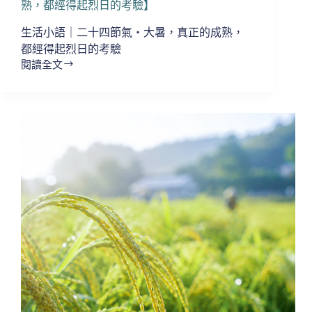
慢
熟，都經得起烈日的考驗】
慢
生活小語｜二十四節氣・大暑，真正的成熟，
收
斂】
都經得起烈日的考驗
閱讀全文
【生
活
小
語
｜
二
十
四
節
氣・
大
暑，
真
正
的
成
熟，