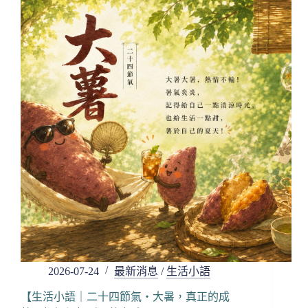
｜
二
十
四
節
氣・
立
秋，
真
正
的
成
熟，
是
懂
得
在
繁
盛
2026-07-24
最新消息
/
生活小語
之
後
【生活小語｜二十四節氣・大暑，真正的成