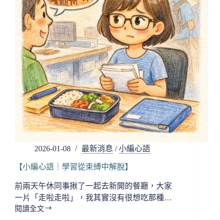
寒，
冷
到
最
深，
也
要
顧
好
自
己】
2026-01-08
最新消息
/
小編心語
【小編心語｜學習從束縛中解脫】
前兩天午休同事揪了一起去新開的餐廳，大家
一片「走啦走啦」，我其實沒有很想吃那種…
閱讀全文
【小