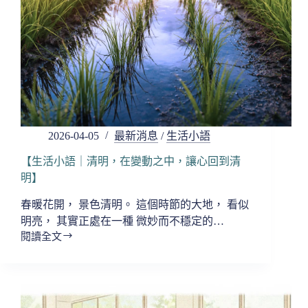
一
切
在
適
合
的
時
候
發
生】
2026-04-05
最新消息
/
生活小語
【生活小語｜清明，在變動之中，讓心回到清
明】
春暖花開， 景色清明。 這個時節的大地， 看似
明亮， 其實正處在一種 微妙而不穩定的…
閱讀全文
【生
活
小
語
｜