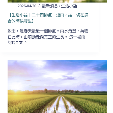
滿，
2026-04-20
最新消息
/
生活小語
而
是
【生活小語｜二十四節氣・穀雨，讓一切在適
剛
合的時候發生】
剛
穀雨，是春天最後一個節氣。雨水漸豐，萬物
好】
在此時，由萌動走向真正的生長。 這一場雨…
閱讀全文
【生
活
小
語
｜
二
十
四
節
氣・
穀
雨，
讓