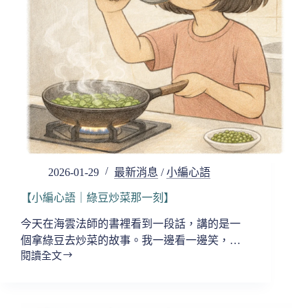
個
下
午】
2026-01-29
最新消息
/
小編心語
【小編心語｜綠豆炒菜那一刻】
今天在海雲法師的書裡看到一段話，講的是一
個拿綠豆去炒菜的故事。我一邊看一邊笑，…
閱讀全文
【小
編
心
語