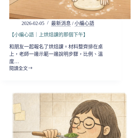
2026-02-05
最新消息
/
小編心語
【小編心語｜上烘焙課的那個下午】
和朋友一起報名了烘焙課。材料整齊排在桌
上，老師一邊示範一邊說明步驟，比例、溫
度…
閱讀全文
【小
編
心
語
｜
上
烘
焙
課
的
那