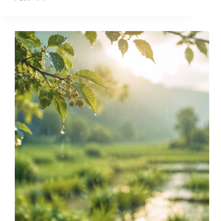
【生
活
小
語
｜
二
十
四
節
氣・
小
滿，
人
生
最
好
的
狀
態，
不
是
太