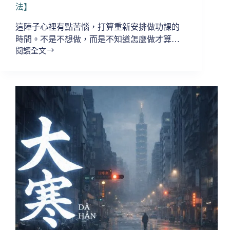
法】
這陣子心裡有點苦惱，打算重新安排做功課的
時間。不是不想做，而是不知道怎麼做才算…
閱讀全文
【小
編
心
語
｜
修
行
在
於，
找
到
走
得
長
遠
的
方