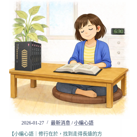
｜
綠
豆
炒
菜
那
一
刻】
2026-01-27
最新消息
/
小編心語
【小編心語｜修行在於，找到走得長遠的方