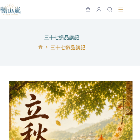
跳
至
購
主
物
要
車
內
三十七道品講記
容
三十七道品講記
首
頁