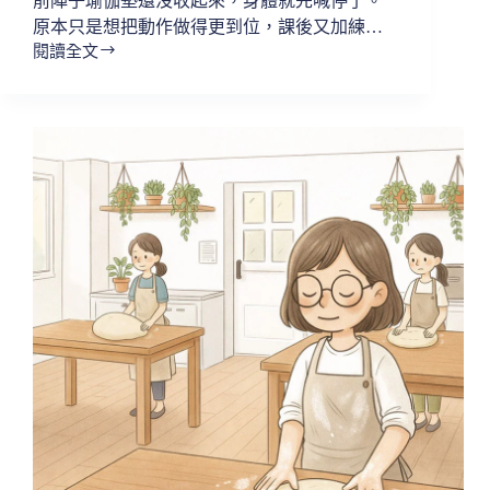
前陣子瑜伽墊還沒收起來，身體就先喊停了。
原本只是想把動作做得更到位，課後又加練…
閱讀全文
【小
編
心
語
｜
油
門
放
鬆
一
點，
慢
慢
前
進】