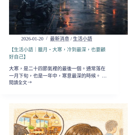
法】
2026-01-20
最新消息
/
生活小語
【生活小語｜臘月・大寒，冷到最深，也要顧
好自己】
大寒，是二十四節氣裡的最後一個。通常落在
一月下旬，也是一年中，寒意最深的時候。 …
閱讀全文
【生
活
小
語
｜
臘
月・
大