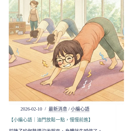
清
明，
在
變
動
之
中，
讓
心
回
到
清
明】
2026-02-10
最新消息
/
小編心語
【小編心語｜油門放鬆一點，慢慢前進】