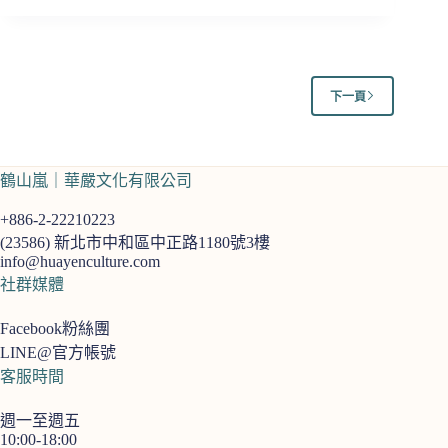
編
心
語
｜
學
下一頁
習
從
束
縛
鶴山嵐｜華嚴文化有限公司
中
解
+886-2-22210223
脫】
(23586)
新北市中和區中正路1180號3樓
info@huayenculture.com
社群媒體
Facebook粉絲團
LINE@官方帳號
客服時間
週一至週五
10:00-18:00