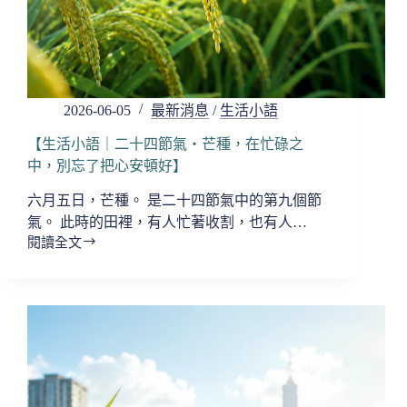
都
經
得
起
烈
日
2026-06-05
最新消息
/
生活小語
的
考
【生活小語｜二十四節氣・芒種，在忙碌之
驗】
中，別忘了把心安頓好】
六月五日，芒種。 是二十四節氣中的第九個節
氣。 此時的田裡，有人忙著收割，也有人…
閱讀全文
【生
活
小
語
｜
二
十
四
節