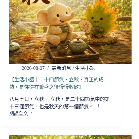
2026-08-07
最新消息
/
生活小語
【生活小語｜二十四節氣・立秋，真正的成
熟，是懂得在繁盛之後慢慢收斂】
八月七日，立秋。 立秋，是二十四節氣中的第
十三個節氣，也是秋天的第一個節氣。 「…
閱讀全文
【生
活
小
語