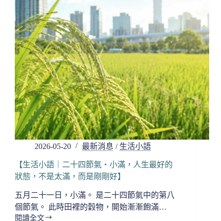
氣・
芒
種，
在
忙
碌
之
中，
別
忘
了
把
心
安
2026-05-20
最新消息
/
生活小語
頓
好】
【生活小語｜二十四節氣・小滿，人生最好的
狀態，不是太滿，而是剛剛好】
五月二十一日，小滿。 是二十四節氣中的第八
個節氣。 此時田裡的穀物，開始漸漸飽滿…
閱讀全文