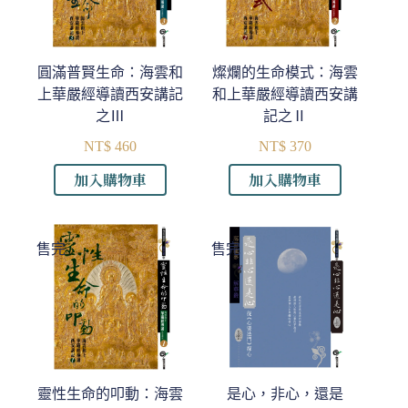
式。
式。
可
可
在
在
產
產
圓滿普賢生命：海雲和
燦爛的生命模式：海雲
品
品
上華嚴經導讀西安講記
和上華嚴經導讀西安講
頁
頁
之Ⅲ
記之Ⅱ
面
面
NT$
460
NT$
370
選
選
加入購物車
加入購物車
擇
擇
選
選
項
項
售完
售完
靈性生命的叩動：海雲
是心，非心，還是