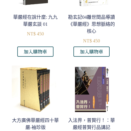
華嚴經在說什麼: 九九
勘玄記04離世間品導讀
華嚴玄談 01
《華嚴經》思想脈絡的
核心
NT$
450
NT$
450
加入購物車
加入購物車
大方廣佛華嚴經四十華
入法界，普賢行！：華
嚴-袖珍版
嚴經普賢行品講記