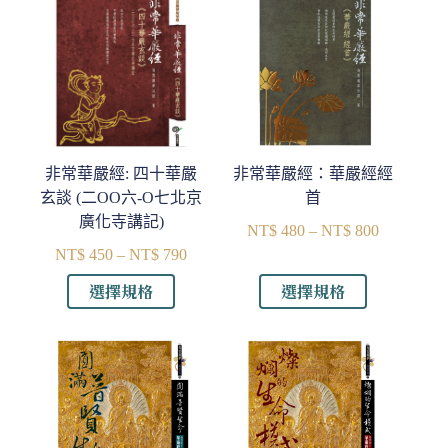
非常華嚴經: 四十華嚴
非常華嚴經：華嚴經經
玄談 (二OO六-O七北京
首
廣化寺講記)
NT$
480
–
NT$
800
價
NT$
450
–
NT$
790
價
格
格
範
此
此
選擇規格
選擇規格
範
圍：
產
產
NT$ 480
圍：
品
品
到
NT$ 450
有
有
NT$ 800
到
多
多
NT$ 790
種
種
款
款