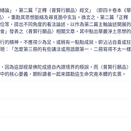
緒論」，第二篇「正釋〈普賢行願品〉經文」（即四十卷本《華
品〉，重勘其思想脈絡及尋覓箇中玄旨。換言之，第二篇「正釋
位等，提出不同角度的看法論述，以作為第二篇主軸論述開展的
研討會」發表之〈普賢行願品〉相關文章，其中點出華嚴淨土思想
行的精神，不應得少為足，或稍有一點點成就，即沾沾自喜或狂
現：「怎麼第三冊的有些講法或用語跟第一、二冊寫得不太一樣
，因為這部經是佛陀成道自內證境界的極說，而〈普賢行願品〉
當中的核心要義，期盼讀者一起來踏勘這生命究竟本體的玄奧。