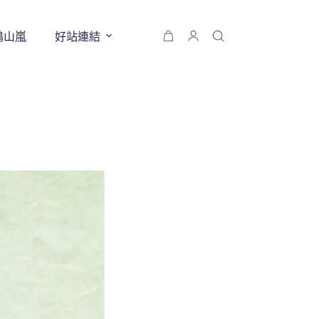
鶴山嵐
好站連結
購
物
車