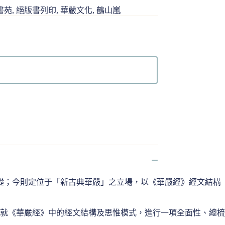
書苑
,
絕版書列印
,
華嚴文化
,
鶴山嵐
礎；今則定位于「新古典華嚴」之立場，以《華嚴經》經文結構
就《華嚴經》中的經文結構及思惟模式，進行一項全面性、總梳