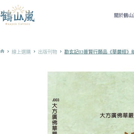
跳
至
關於鶴山
主
要
內
容
線上選購
出版刊物
勘玄記03普賢行願品《華嚴經》
首
頁