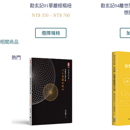
勘玄記01華嚴經樞紐
勘玄記04離
想
NT$
350
–
NT$
760
價
格
範
此
選擇規格
圍：
產
相關商品
NT$ 350
品
到
有
NT$ 760
熱門
多
種
款
式。
可
在
產
品
頁
面
選