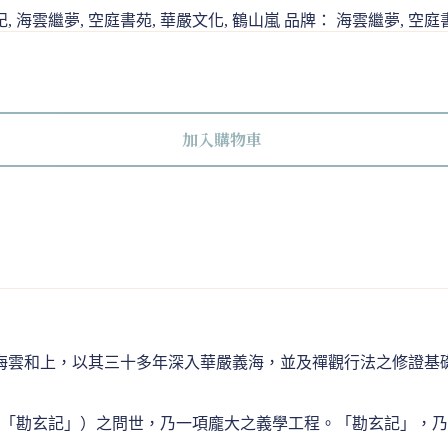
記
,
海雲繼夢
,
空庭書苑
,
華嚴文化
,
鶴山嵐
品牌：
海雲繼夢
,
空庭
加入購物車
海雲和上，以其三十多年深入華嚴義海，並及禪觀行法之修證基
「勘玄記」）之問世，乃一項龐大之義學工程。「勘玄記」，乃