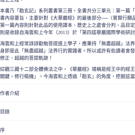
本書乃「勘玄記」系列叢書第三冊，全書共分三單元：第一篇「
書內容要旨，主要針對《大華嚴經》的最後部分──〈普賢行願
第一篇內容則針對此品的使用譯本、歷史上之處會分判、品目定
則是收錄自海雲和上今年（2013）於「第四屆華嚴國際學術
海雲和上經常諄諄勸勉菩提道上學子，應秉持「無盡超越」法界
身即是此「無盡超越」法界行的實踐者。所以或許有些讀者會發
修正、超越的菩提軌跡！
綜觀三藏十二部全體佛法之中，《華嚴經》堪稱是經王中的經王
關鍵，修行樞機」，今海雲和上透過「勘玄」的角度，挖掘這
作者介紹
目錄
序