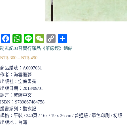
Fa
W
Li
W
C
分
ce
ha
ne
e
op
享
勘玄記03普賢行願品《華嚴經》總結
bo
ts
C
y
NT$
300
–
NT$
490
價
ok
A
ha
Li
格
商品編號：
A0007031
pp
t
nk
範
作者：海雲繼夢
圍：
出版社：空庭書苑
NT$ 300
出版日期：2013/09/01
到
語言：繁體中文
NT$ 490
ISBN：9789867484758
叢書系列：勘玄記
規格：平裝 / 240頁 / 16k / 19 x 26 cm / 普通級 / 單色印刷 / 初版
出版地：台灣