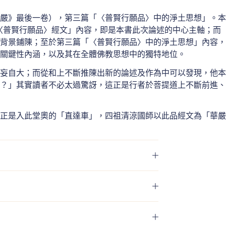
嚴》最後一卷），第三篇「〈普賢行願品〉中的淨土思想」。本
〈普賢行願品〉經文」內容，即是本書此次論述的中心主軸；而
背景鋪陳；至於第三篇「〈普賢行願品〉中的淨土思想」內容，
的關鍵性內涵，以及其在全體佛教思想中的獨特地位。
妄自大；而從和上不斷推陳出新的論述及作為中可以發現，他本
？」其實讀者不必太過驚訝，這正是行者於菩提道上不斷前進、
正是入此堂奧的「直達車」，四祖清涼國師以此品經文為「華嚴