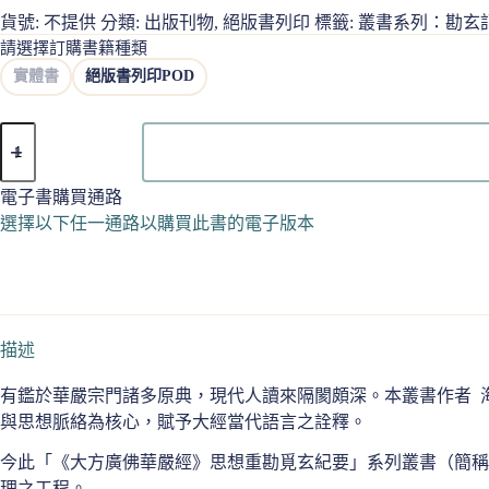
貨號:
不提供
分類:
出版刊物
,
絕版書列印
標籤:
叢書系列：勘玄
請選擇訂購書籍種類
實體書
絕版書列印POD
勘
玄
記
電子書購買通路
03
普
選擇以下任一通路以購買此書的電子版本
賢
行
願
品
《華
描述
嚴
經》
有鑑於華嚴宗門諸多原典，現代人讀來隔閡頗深。本叢書作者 
總
與思想脈絡為核心，賦予大經當代語言之詮釋。
結
數
今此「《大方廣佛華嚴經》思想重勘覓玄紀要」系列叢書（簡稱
量
理之工程。