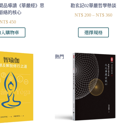
世間品導讀《華嚴經》思
勘玄記02華嚴哲學懸談
脈絡的核心
NT$
200
–
NT$
360
價
NT$
450
格
範
此
加入購物車
選擇規格
圍：
產
NT$ 20
品
到
有
NT$ 36
熱門
多
種
款
式。
可
在
產
品
頁
面
選